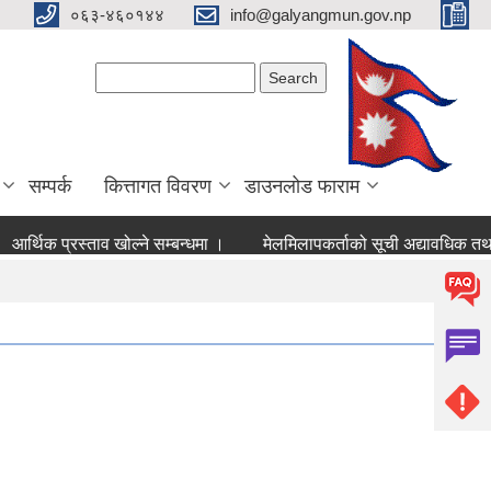
०६३-४६०१४४
info@galyangmun.gov.np
Search form
Search
सम्पर्क
कित्तागत विवरण
डाउनलोड फाराम
आर्थिक प्रस्ताव खोल्ने सम्बन्धमा ।