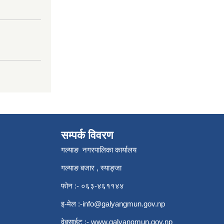
सम्पर्क विवरण
गल्याङ नगरपालिका कार्यालय
गल्याङ बजार , स्याङ्जा
फोन :- ०६३-४६११४४
इ-मेल :
-info@galyangmun.gov.np
वेबसाईट :-
www.galyangmun.gov.np