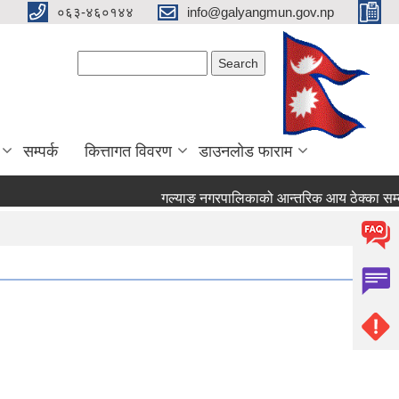
०६३-४६०१४४
info@galyangmun.gov.np
Search form
Search
सम्पर्क
कित्तागत विवरण
डाउनलोड फाराम
गल्याङ नगरपालिकाको आन्तरिक आय ठेक्का सम्बन्धी