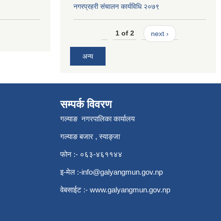
नगरप्रहरी संचालन कार्यविधि २०७९
1 of 2
next ›
अन्य
सम्पर्क विवरण
गल्याङ नगरपालिका कार्यालय
गल्याङ बजार , स्याङ्जा
फोन :- ०६३-४६११४४
इ-मेल :
-info@galyangmun.gov.np
वेबसाईट :-
www.galyangmun.gov.np