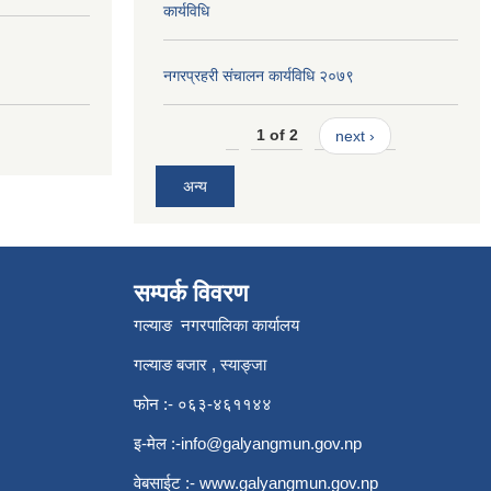
कार्यविधि
नगरप्रहरी संचालन कार्यविधि २०७९
1 of 2
next ›
अन्य
सम्पर्क विवरण
गल्याङ नगरपालिका कार्यालय
गल्याङ बजार , स्याङ्जा
फोन :- ०६३-४६११४४
इ-मेल :
-info@galyangmun.gov.np
वेबसाईट :-
www.galyangmun.gov.np