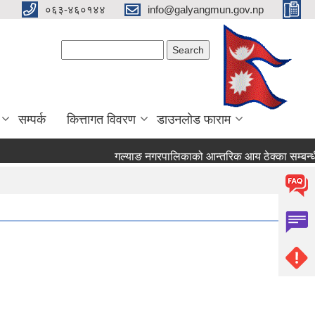
०६३-४६०१४४
info@galyangmun.gov.np
Search form
Search
सम्पर्क
कित्तागत विवरण
डाउनलोड फाराम
गल्याङ नगरपालिकाको आन्तरिक आय ठेक्का सम्बन्धी 