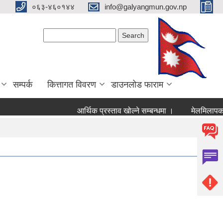
०६३-४६०१४४
info@galyangmun.gov.np
Search form
Search
सम्पर्क
कित्तागत विवरण
डाउनलोड फाराम
आर्थिक प्रस्ताव खोल्ने सम्बन्धमा ।