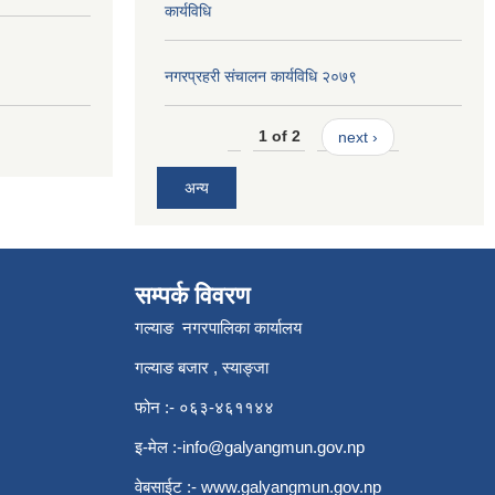
कार्यविधि
नगरप्रहरी संचालन कार्यविधि २०७९
1 of 2
next ›
अन्य
सम्पर्क विवरण
गल्याङ नगरपालिका कार्यालय
गल्याङ बजार , स्याङ्जा
फोन :- ०६३-४६११४४
इ-मेल :
-info@galyangmun.gov.np
वेबसाईट :-
www.galyangmun.gov.np