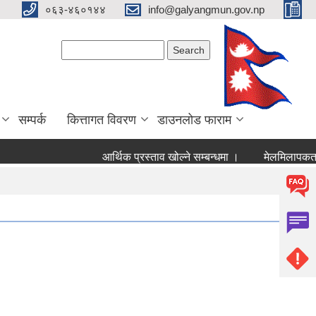
०६३-४६०१४४
info@galyangmun.gov.np
Search form
Search
सम्पर्क
कित्तागत विवरण
डाउनलोड फाराम
आर्थिक प्रस्ताव खोल्ने सम्बन्धमा ।