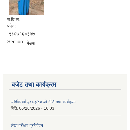
उ.वि.स.
नगर सभा सदस्य तथा कार्यपालिका सदस्य नामावली ( सम्पर्क नं सहित )
फोन:
९८६७१६०३३७
Section:
मेडपा
बजेट तथा कार्यक्रम
आर्थिक वर्ष २०८३/८४ को नीति तथा कार्यक्रम
मिति:
06/26/2026 - 16:03
लेखा परीक्षण प्रतिवेदन