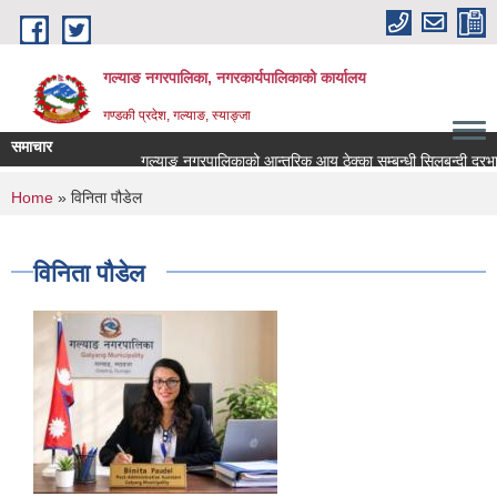
Skip to main content
गल्याङ नगरपालिका, नगरकार्यपालिकाको कार्यालय
गण्डकी प्रदेश, गल्याङ, स्याङ्जा
समाचार
गल्याङ नगरपालिकाको आन्तरिक आय ठेक्का सम्बन्धी सिलबन्दी दरभाउ
You are here
Home
» विनिता पौडेल
विनिता पौडेल