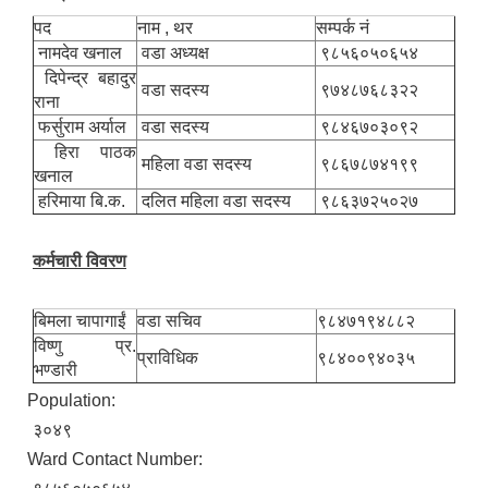
पद
नाम , थर
सम्पर्क नं
नामदेव खनाल
वडा अध्यक्ष
९८५६०५०६५४
दिपेन्द्र बहादुर
वडा सदस्य
९७४८७६८३२२
नगर सभा सदस्य तथा कार्यपालिका सदस्य नामावली ( सम्पर्क नं सहित )
राना
फर्सुराम अर्याल
वडा सदस्य
९८४६७०३०९२
हिरा पाठक
महिला वडा सदस्य
९८६७८७४१९९
खनाल
हरिमाया बि.क.
दलित महिला वडा सदस्य
९८६३७२५०२७
कर्मचारी विवरण
बिमला चापागाईं
वडा सचिव
९८४७१९४८८२
विष्णु प्र.
प्राविधिक
९८४००९४०३५
भण्डारी
Population:
३०४९
Ward Contact Number: