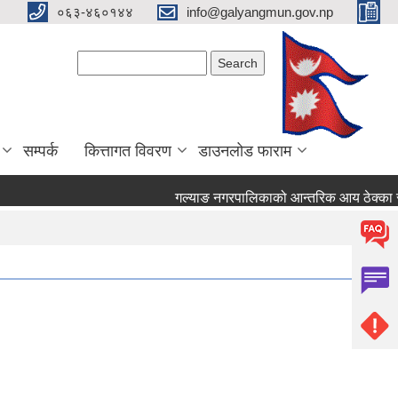
०६३-४६०१४४
info@galyangmun.gov.np
Search form
Search
सम्पर्क
कित्तागत विवरण
डाउनलोड फाराम
गल्याङ नगरपालिकाको आन्तरिक आय ठेक्का सम्ब