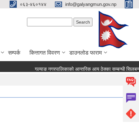
०६३-४६०१४४
info@galyangmun.gov.np
Search form
Search
सम्पर्क
कित्तागत विवरण
डाउनलोड फाराम
गल्याङ नगरपालिकाको आन्तरिक आय ठेक्का सम्बन्धी सिलबन्दी