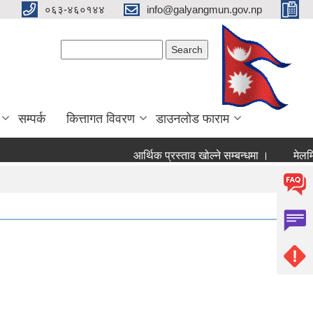
०६३-४६०१४४
info@galyangmun.gov.np
Search form
Search
सम्पर्क
कित्तागत विवरण
डाउनलोड फाराम
आर्थिक प्रस्ताव खोल्ने सम्बन्धमा ।