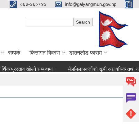
०६३-४६०१४४
info@galyangmun.gov.np
Search form
Search
सम्पर्क
कित्तागत विवरण
डाउनलोड फाराम
थिक प्रस्ताव खोल्ने सम्बन्धमा ।
मेलमिलापक